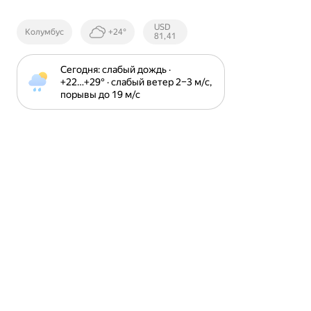
Курсы ЦБ
USD
Колумбус
+24°
РФ
81,41
Сегодня: слабый дождь · 
+22⁠…⁠+29⁠° · слабый ветер 2⁠–⁠3 м⁠/⁠с, 
порывы до 19 м⁠/⁠с