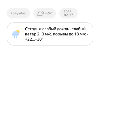
Курсы ЦБ
USD
Колумбус
+24°
РФ
82,17
Сегодня: слабый дождь · слабый 
ветер 2⁠–⁠3 м⁠/⁠с, порывы до 18 м⁠/⁠с · 
+22⁠…⁠+30⁠°