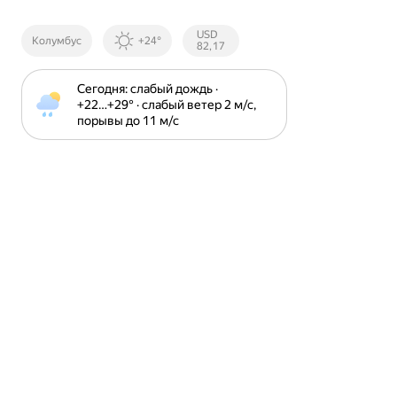
Курсы ЦБ
USD
Колумбус
+24°
РФ
82,17
Сегодня: слабый дождь · 
+22⁠…⁠+29⁠° · слабый ветер 2 м⁠/⁠с, 
порывы до 11 м⁠/⁠с