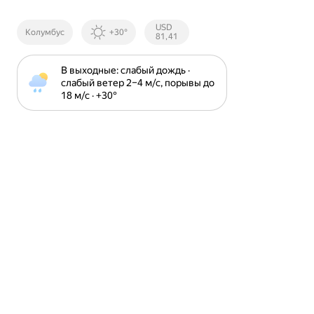
Курсы ЦБ
USD
Колумбус
+30°
РФ
81,41
В выходные: слабый дождь · 
слабый ветер 2⁠–⁠4 м⁠/⁠с, порывы до 
18 м⁠/⁠с · +30⁠°