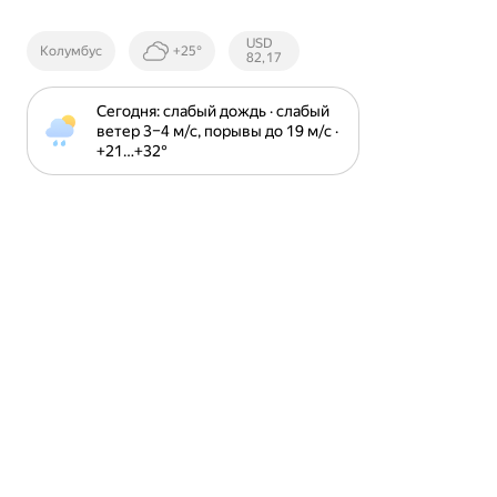
Курсы ЦБ
USD
Колумбус
+25°
РФ
82,17
Сегодня: слабый дождь · слабый 
ветер 3⁠–⁠4 м⁠/⁠с, порывы до 19 м⁠/⁠с · 
+21⁠…⁠+32⁠°