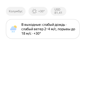
Курсы ЦБ
USD
Колумбус
+30°
РФ
81,41
В выходные: слабый дождь · 
слабый ветер 2⁠–⁠4 м⁠/⁠с, порывы до 
18 м⁠/⁠с · +30⁠°