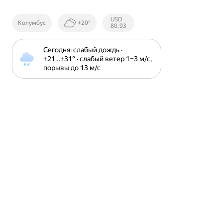
Курсы ЦБ
USD
Колумбус
+20°
РФ
80,93
Сегодня: слабый дождь · 
+21⁠…⁠+31⁠° · слабый ветер 1⁠–⁠3 м⁠/⁠с, 
порывы до 13 м⁠/⁠с