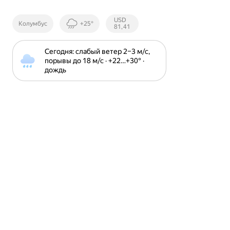
Курсы ЦБ
USD
Колумбус
+25°
РФ
81,41
Сегодня: слабый ветер 2⁠–⁠3 м⁠/⁠с, 
порывы до 18 м⁠/⁠с · +22⁠…⁠+30⁠° · 
дождь