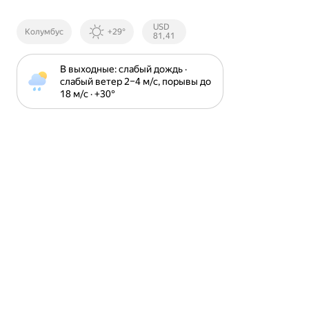
Курсы ЦБ
USD
Колумбус
+29°
РФ
81,41
В выходные: слабый дождь · 
слабый ветер 2⁠–⁠4 м⁠/⁠с, порывы до 
18 м⁠/⁠с · +30⁠°