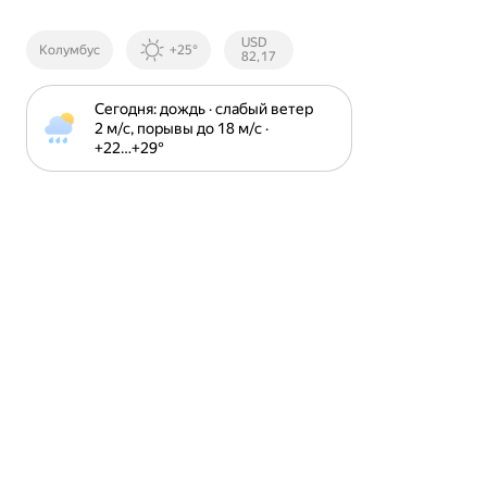
Курсы ЦБ
USD
Колумбус
+25°
РФ
82,17
Сегодня: дождь · слабый ветер 
2 м⁠/⁠с, порывы до 18 м⁠/⁠с · 
+22⁠…⁠+29⁠°