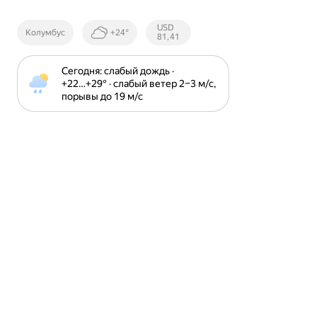
Курсы ЦБ
USD
Колумбус
+24°
РФ
81,41
Сегодня: слабый дождь · 
+22⁠…⁠+29⁠° · слабый ветер 2⁠–⁠3 м⁠/⁠с, 
порывы до 19 м⁠/⁠с