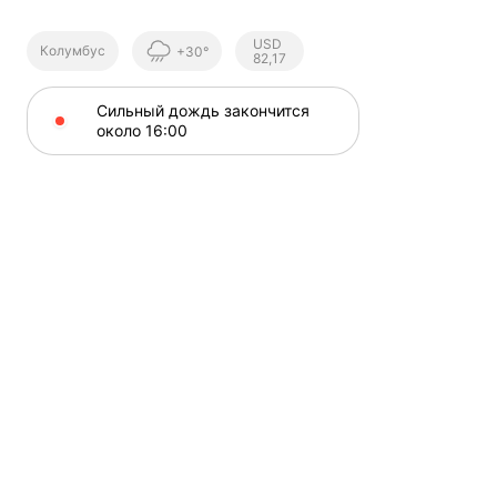
Курсы ЦБ
USD
Колумбус
+30°
РФ
82,17
Сильный дождь закончится 
около 16⁠:⁠00