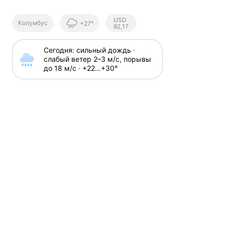
Курсы ЦБ
USD
Колумбус
+27°
РФ
82,17
Сегодня: сильный дождь · 
слабый ветер 2⁠–⁠3 м⁠/⁠с, порывы 
до 18 м⁠/⁠с · +22⁠…⁠+30⁠°