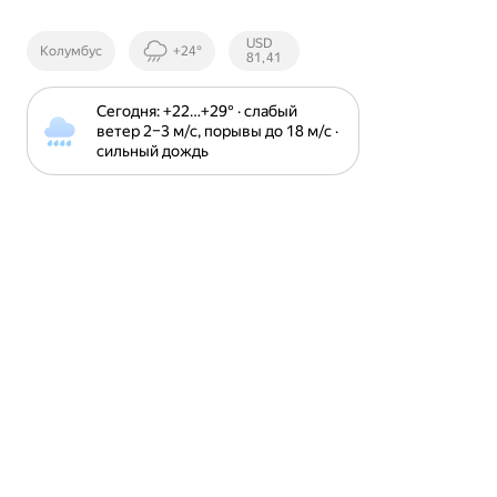
Курсы ЦБ
USD
Колумбус
+24°
РФ
81,41
Сегодня: +22⁠…⁠+29⁠° · слабый 
ветер 2⁠–⁠3 м⁠/⁠с, порывы до 18 м⁠/⁠с · 
сильный дождь