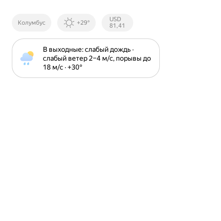
Курсы ЦБ
USD
Колумбус
+29°
РФ
81,41
В выходные: слабый дождь · 
слабый ветер 2⁠–⁠4 м⁠/⁠с, порывы до 
18 м⁠/⁠с · +30⁠°