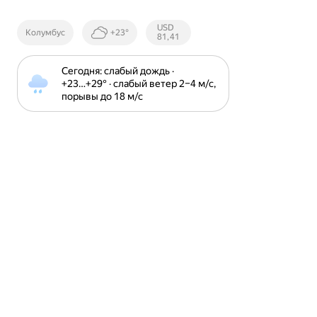
Курсы ЦБ
USD
Колумбус
+23°
РФ
81,41
Сегодня: слабый дождь · 
+23⁠…⁠+29⁠° · слабый ветер 2⁠–⁠4 м⁠/⁠с, 
порывы до 18 м⁠/⁠с