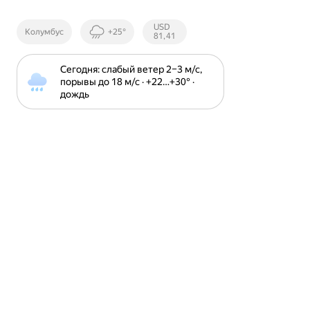
Курсы ЦБ
USD
Колумбус
+25°
РФ
81,41
Сегодня: слабый ветер 2⁠–⁠3 м⁠/⁠с, 
порывы до 18 м⁠/⁠с · +22⁠…⁠+30⁠° · 
дождь