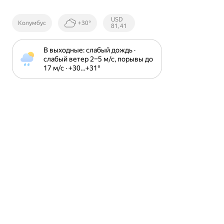
Курсы ЦБ
USD
Колумбус
+30°
РФ
81,41
В выходные: слабый дождь · 
слабый ветер 2⁠–⁠5 м⁠/⁠с, порывы до 
17 м⁠/⁠с · +30⁠…⁠+31⁠°