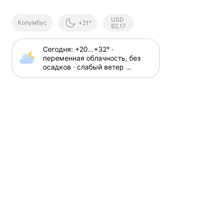
Курсы ЦБ
USD
Колумбус
+21°
РФ
82,17
Сегодня: +20⁠…⁠+32⁠° · 
переменная облачность, без 
осадков · слабый ветер 
1⁠–⁠3 м⁠/⁠с, порывы до 15 м⁠/⁠с