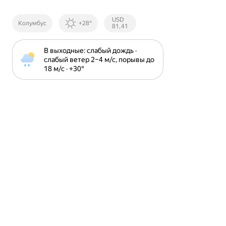
Курсы ЦБ
USD
Колумбус
+28°
РФ
81,41
В выходные: слабый дождь · 
слабый ветер 2⁠–⁠4 м⁠/⁠с, порывы до 
18 м⁠/⁠с · +30⁠°