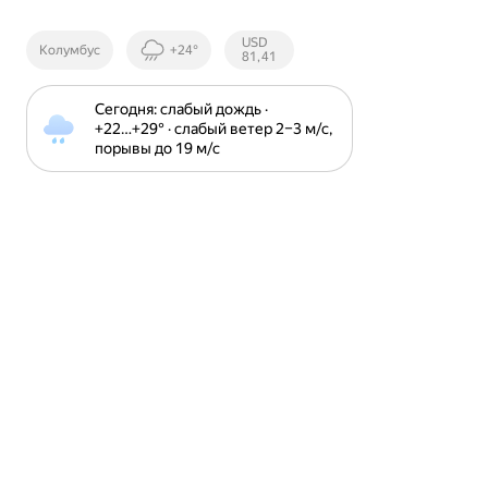
Курсы ЦБ
USD
Колумбус
+24°
РФ
81,41
Сегодня: слабый дождь · 
+22⁠…⁠+29⁠° · слабый ветер 2⁠–⁠3 м⁠/⁠с, 
порывы до 19 м⁠/⁠с