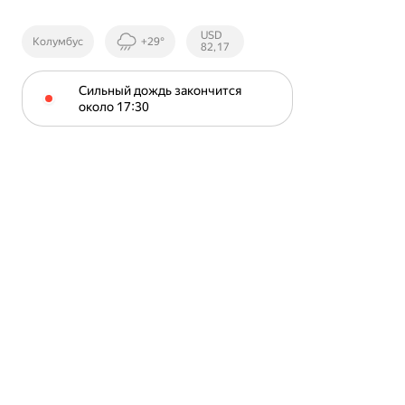
Курсы ЦБ
USD
Колумбус
+29°
РФ
82,17
Сильный дождь закончится 
около 17⁠:⁠30