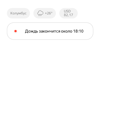
Курсы ЦБ
USD
Колумбус
+26°
РФ
82,17
Дождь закончится около 18⁠:⁠10