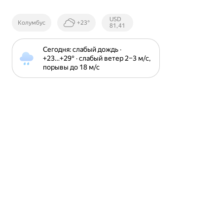
Курсы ЦБ
USD
Колумбус
+23°
РФ
81,41
Сегодня: слабый дождь · 
+23⁠…⁠+29⁠° · слабый ветер 2⁠–⁠3 м⁠/⁠с, 
порывы до 18 м⁠/⁠с