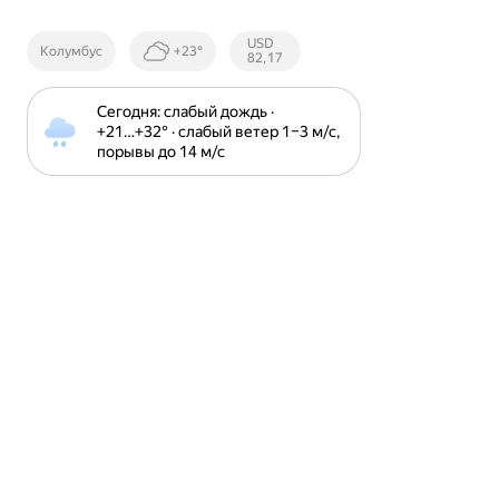
Курсы ЦБ
USD
Колумбус
+23°
РФ
82,17
Сегодня: слабый дождь · 
+21⁠…⁠+32⁠° · слабый ветер 1⁠–⁠3 м⁠/⁠с, 
порывы до 14 м⁠/⁠с