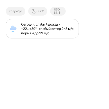
Курсы ЦБ
USD
Колумбус
+23°
РФ
81,41
Сегодня: слабый дождь · 
+22⁠…⁠+30⁠° · слабый ветер 2⁠–⁠3 м⁠/⁠с, 
порывы до 19 м⁠/⁠с