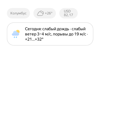
Курсы ЦБ
USD
Колумбус
+26°
РФ
82,17
Сегодня: слабый дождь · слабый 
ветер 3⁠–⁠4 м⁠/⁠с, порывы до 19 м⁠/⁠с · 
+21⁠…⁠+32⁠°