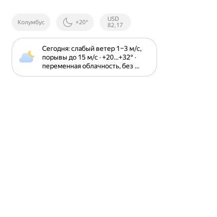
Курсы ЦБ
USD
Колумбус
+20°
РФ
82,17
Сегодня: слабый ветер 1⁠–⁠3 м⁠/⁠с, 
порывы до 15 м⁠/⁠с · +20⁠…⁠+32⁠° · 
переменная облачность, без 
осадков