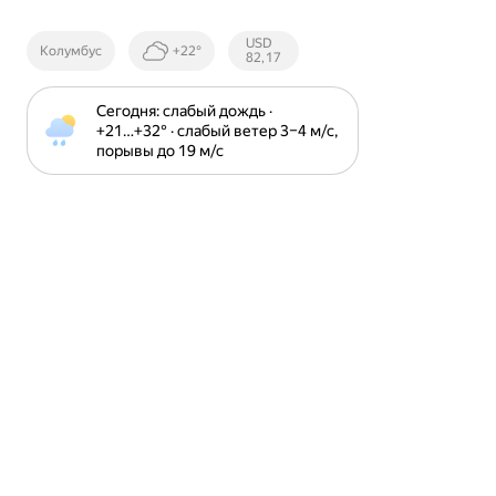
Курсы ЦБ
USD
Колумбус
+22°
РФ
82,17
Сегодня: слабый дождь · 
+21⁠…⁠+32⁠° · слабый ветер 3⁠–⁠4 м⁠/⁠с, 
порывы до 19 м⁠/⁠с