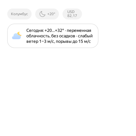
Курсы ЦБ
USD
Колумбус
+20°
РФ
82,17
Сегодня: +20⁠…⁠+32⁠° · переменная 
облачность, без осадков · слабый 
ветер 1⁠–⁠3 м⁠/⁠с, порывы до 15 м⁠/⁠с