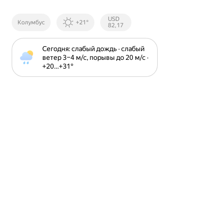
Курсы ЦБ
USD
Колумбус
+21°
РФ
82,17
Сегодня: слабый дождь · слабый 
ветер 3⁠–⁠4 м⁠/⁠с, порывы до 20 м⁠/⁠с · 
+20⁠…⁠+31⁠°