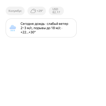
Курсы ЦБ
USD
Колумбус
+29°
РФ
82,17
Сегодня: дождь · слабый ветер 
2⁠–⁠3 м⁠/⁠с, порывы до 18 м⁠/⁠с · 
+22⁠…⁠+30⁠°