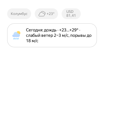
Курсы ЦБ
USD
Колумбус
+23°
РФ
81,41
Сегодня: дождь · +23⁠…⁠+29⁠° · 
слабый ветер 2⁠–⁠3 м⁠/⁠с, порывы до 
18 м⁠/⁠с