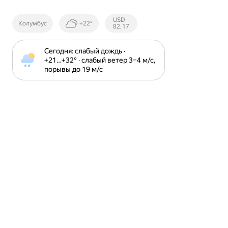
Курсы ЦБ
USD
Колумбус
+22°
РФ
82,17
Сегодня: слабый дождь · 
+21⁠…⁠+32⁠° · слабый ветер 3⁠–⁠4 м⁠/⁠с, 
порывы до 19 м⁠/⁠с