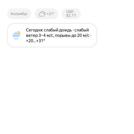
Курсы ЦБ
USD
Колумбус
+21°
РФ
82,17
Сегодня: слабый дождь · слабый 
ветер 3⁠–⁠4 м⁠/⁠с, порывы до 20 м⁠/⁠с · 
+20⁠…⁠+31⁠°