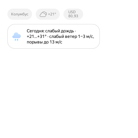
Курсы ЦБ
USD
Колумбус
+21°
РФ
80,93
Сегодня: слабый дождь · 
+21⁠…⁠+31⁠° · слабый ветер 1⁠–⁠3 м⁠/⁠с, 
порывы до 13 м⁠/⁠с