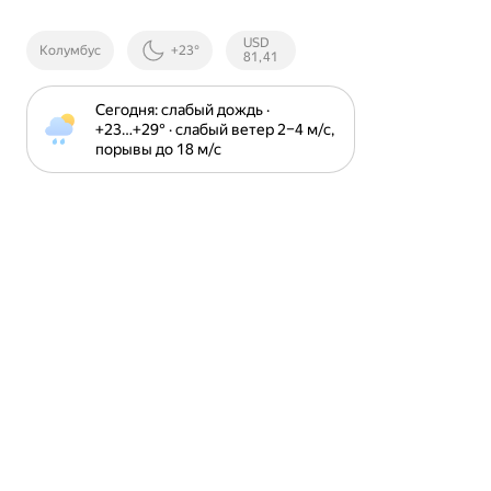
Курсы ЦБ
USD
Колумбус
+23°
РФ
81,41
Сегодня: слабый дождь · 
+23⁠…⁠+29⁠° · слабый ветер 2⁠–⁠4 м⁠/⁠с, 
порывы до 18 м⁠/⁠с