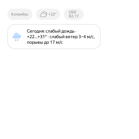
Курсы ЦБ
USD
Колумбус
+22°
РФ
82,17
Сегодня: слабый дождь · 
+22⁠…⁠+31⁠° · слабый ветер 3⁠–⁠4 м⁠/⁠с, 
порывы до 17 м⁠/⁠с