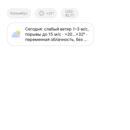
Курсы ЦБ
USD
Колумбус
+21°
РФ
82,17
Сегодня: слабый ветер 1⁠–⁠3 м⁠/⁠с, 
порывы до 15 м⁠/⁠с · +20⁠…⁠+32⁠° · 
переменная облачность, без 
осадков