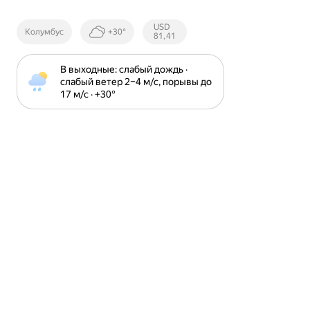
Курсы ЦБ
USD
Колумбус
+30°
РФ
81,41
В выходные: слабый дождь · 
слабый ветер 2⁠–⁠4 м⁠/⁠с, порывы до 
17 м⁠/⁠с · +30⁠°