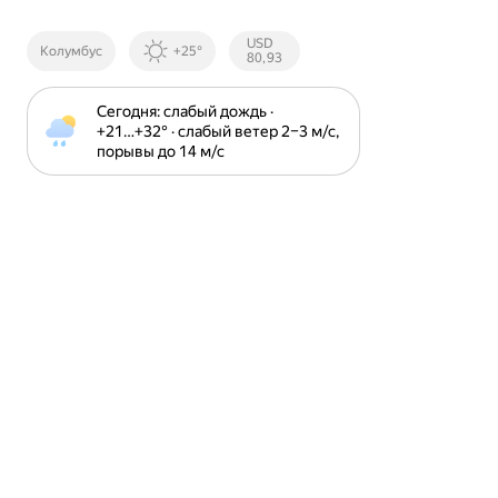
Курсы ЦБ
USD
Колумбус
+25°
РФ
80,93
Сегодня: слабый дождь · 
+21⁠…⁠+32⁠° · слабый ветер 2⁠–⁠3 м⁠/⁠с, 
порывы до 14 м⁠/⁠с