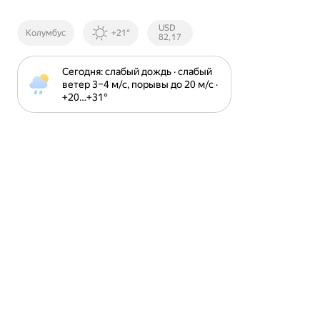
Курсы ЦБ
USD
Колумбус
+21°
РФ
82,17
Сегодня: слабый дождь · слабый 
ветер 3⁠–⁠4 м⁠/⁠с, порывы до 20 м⁠/⁠с · 
+20⁠…⁠+31⁠°