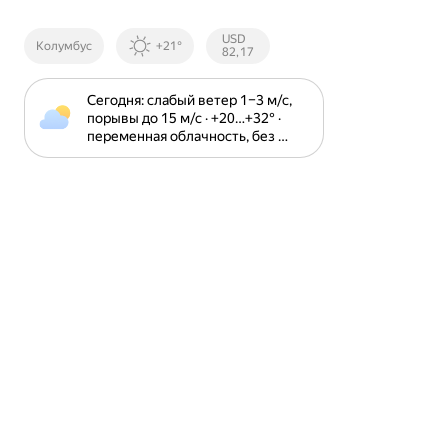
Курсы ЦБ
USD
Колумбус
+21°
РФ
82,17
Сегодня: слабый ветер 1⁠–⁠3 м⁠/⁠с, 
порывы до 15 м⁠/⁠с · +20⁠…⁠+32⁠° · 
переменная облачность, без 
осадков