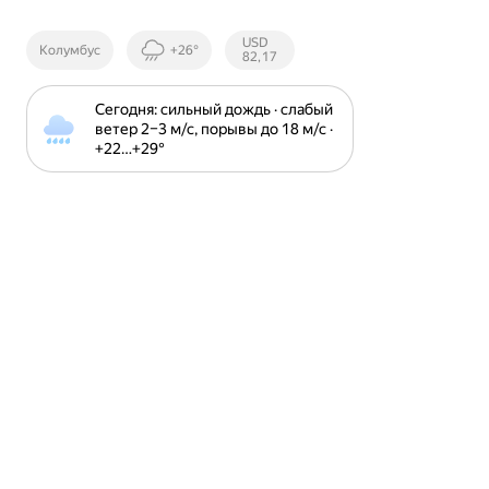
Курсы ЦБ
USD
Колумбус
+26°
РФ
82,17
Сегодня: сильный дождь · слабый 
ветер 2⁠–⁠3 м⁠/⁠с, порывы до 18 м⁠/⁠с · 
+22⁠…⁠+29⁠°