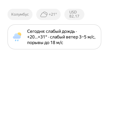
Курсы ЦБ
USD
Колумбус
+21°
РФ
82,17
Сегодня: слабый дождь · 
+20⁠…⁠+31⁠° · слабый ветер 3⁠–⁠5 м⁠/⁠с, 
порывы до 18 м⁠/⁠с