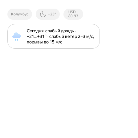
Курсы ЦБ
USD
Колумбус
+23°
РФ
80,93
Сегодня: слабый дождь · 
+21⁠…⁠+31⁠° · слабый ветер 2⁠–⁠3 м⁠/⁠с, 
порывы до 15 м⁠/⁠с