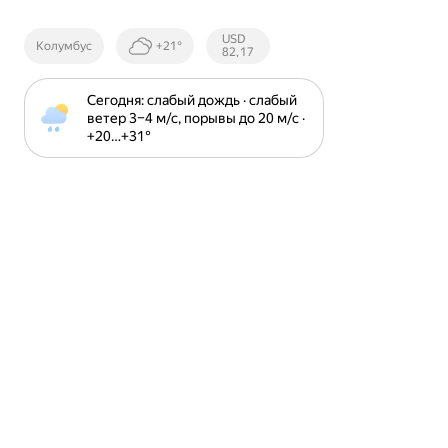
Курсы ЦБ
USD
Колумбус
+21°
РФ
82,17
Сегодня: слабый дождь · слабый 
ветер 3⁠–⁠4 м⁠/⁠с, порывы до 20 м⁠/⁠с · 
+20⁠…⁠+31⁠°