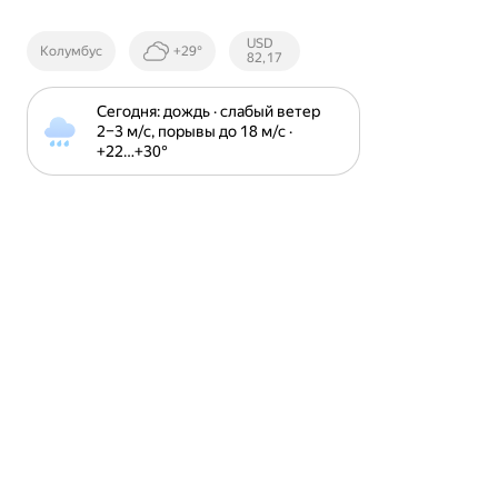
Курсы ЦБ
USD
Колумбус
+29°
РФ
82,17
Сегодня: дождь · слабый ветер 
2⁠–⁠3 м⁠/⁠с, порывы до 18 м⁠/⁠с · 
+22⁠…⁠+30⁠°