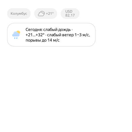
Курсы ЦБ
USD
Колумбус
+21°
РФ
82,17
Сегодня: слабый дождь · 
+21⁠…⁠+32⁠° · слабый ветер 1⁠–⁠3 м⁠/⁠с, 
порывы до 14 м⁠/⁠с