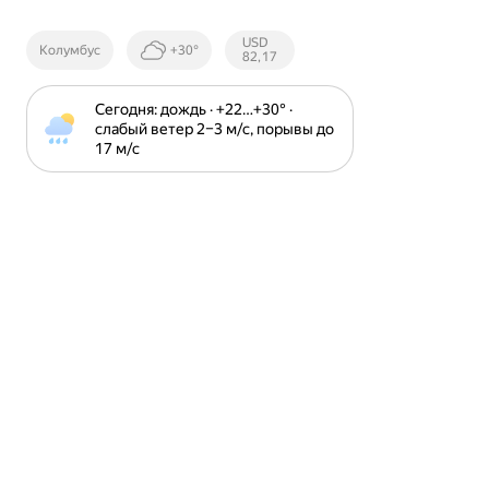
Курсы ЦБ
USD
Колумбус
+30°
РФ
82,17
Сегодня: дождь · +22⁠…⁠+30⁠° · 
слабый ветер 2⁠–⁠3 м⁠/⁠с, порывы до 
17 м⁠/⁠с